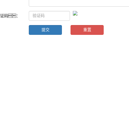
验证码
：