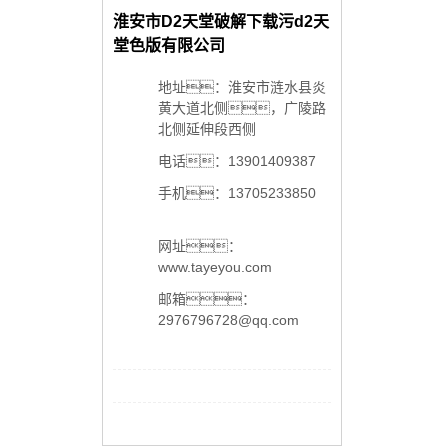
淮安市D2天堂破解下载污d2天
堂色版有限公司
地址：淮安市涟水县炎
黄大道北侧，广陵路
北侧延伸段西侧
电话：13901409387
手机：13705233850
网址：
www.tayeyou.com
邮箱：
2976796728@qq.com