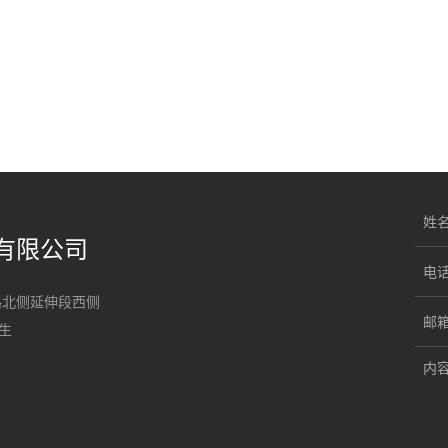
姓
有限公司
电
陵路北侧延伸段西侧
邮
先生
内