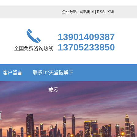
企业分站
|
网站地图
|
RSS
|
XML
13901409387
13705233850
全国免费咨询热线
客户留言
联系D2天堂破解下
载污