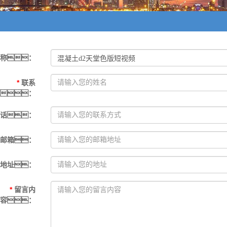
名称
：
*
联系
人
：
电话
：
邮箱
：
地址
：
*
留言内
容
：