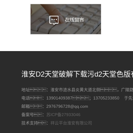
淮安D2天堂破解下载污d2天堂色版
地址：淮安市涟水县炎黄大道北侧，广
电话：13901409387；13705233850 于
邮箱：2976796728@qq.com
备案号：
苏ICP备27933046
技术支持：
祥云平台淮安有限公司