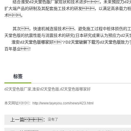
结合
淮安d2天堂色版厂家
现状和技术进步，未来
预应力d2
扩大端产品的研制及其配套施工技术的研发，以满足高承载力桩
术。
其次，快速机械连接技术、避免施工过程中桩体损伤的工法
天堂色版的抗震性能与消震技术的研究(日本研究成果认为预应力d2天
淮安d2天堂色版哪家好
？
D2天堂破解下载污d2天堂色版
致力
百年基业！
标签
d2天堂色版厂家
淮安d2天堂色版
d2天堂色版哪家好
,
,
本文网址：
http://www.tayeyou.com/news/423.html
上一篇：
没有了