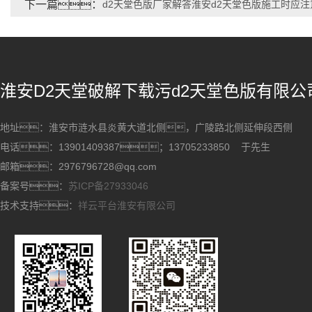
下一篇：
d2天堂色版厂家解答淮安d2天堂色版施工时应
淮安D2天堂破解下载污d2天堂色版有限公
地址：淮安市涟水县炎黄大道北侧，广陵路北侧延伸段西侧
电话：13901409387；13705233850 于先生
邮箱：2976796728@qq.com
备案号：
苏ICP备27933046
技术支持：
祥云平台淮安有限公司